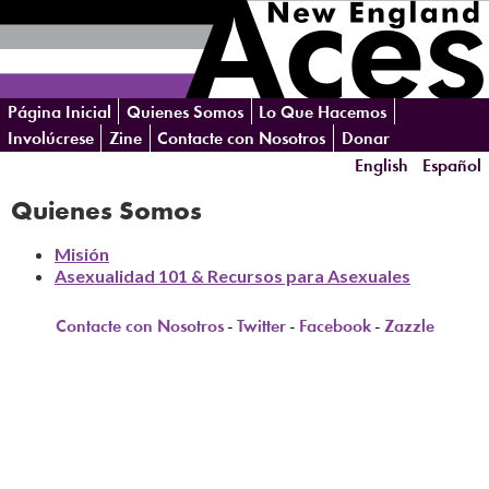
Skip
Página Inicial
Quienes Somos
Lo Que Hacemos
navigation
Involúcrese
Zine
Contacte con Nosotros
Donar
English
Español
Quienes Somos
Misión
Asexualidad 101 & Recursos para Asexuales
Contacte con Nosotros
-
Twitter
-
Facebook
-
Zazzle